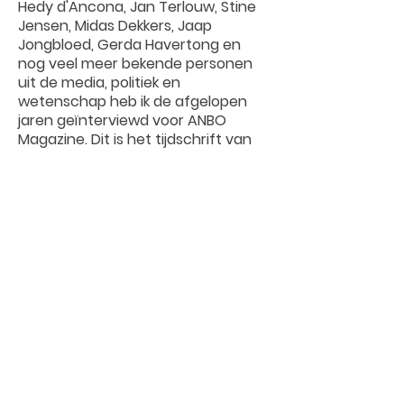
Hedy d'Ancona, Jan Terlouw, Stine
Jensen, Midas Dekkers, Jaap
Jongbloed, Gerda Havertong en
nog veel meer bekende personen
uit de media, politiek en
wetenschap heb ik de afgelopen
jaren geïnterviewd voor ANBO
Magazine. Dit is het tijdschrift van
ANBO, een vereniging die de
belangen van ouderen behartigt.
WERKZAAMHEDEN
Interviews
Coördinatie
Bureauvijftig
FOTOGRAFIE
Anouk De Kleermaeker
MEER INFO
ANBO